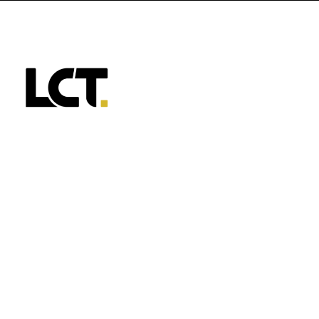
Sobre a LCT
Serviços
Insights
Carreira
Contatos