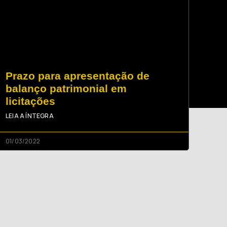
Prazo para apresentação de
balanço patrimonial em
licitações
LEIA A ÍNTEGRA
01/03/2022