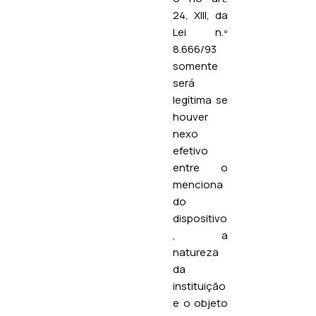
24, XIII, da
Lei n.º
8.666/93
somente
será
legítima se
houver
nexo
efetivo
entre o
menciona
do
dispositivo
, a
natureza
da
instituição
e o objeto