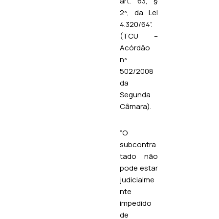
art. 63, §
2º, da Lei
4.320/64”.
(TCU –
Acórdão
nº
502/2008
da
Segunda
Câmara
).
“O
subcontra
tado não
pode estar
judicialme
nte
impedido
de