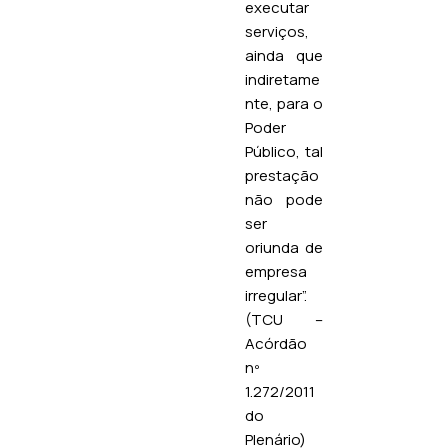
executar
serviços,
ainda que
indiretame
nte, para o
Poder
Público, tal
prestação
não pode
ser
oriunda de
empresa
irregular”.
(TCU –
Acórdão
nº
1.272/2011
do
Plenário)