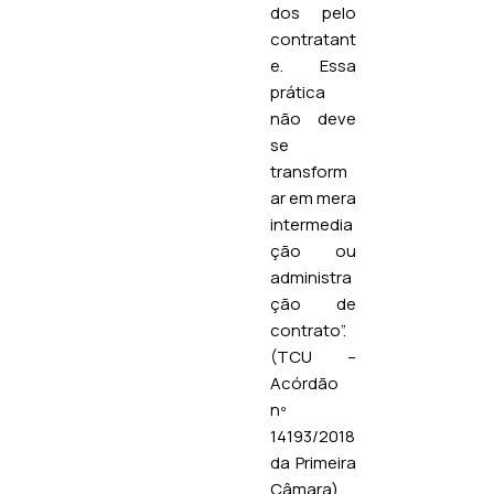
dos pelo
contratant
e. Essa
prática
não deve
se
transform
ar em mera
intermedia
ção ou
administra
ção de
contrato”.
(TCU –
Acórdão
nº
14193/2018
da Primeira
Câmara).