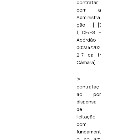
contratar
com a
Administra
ção […]”.
(TCE/ES –
Acórdão
00234/202
2-7 da 1ª
Câmara).
“A
contrataç
ão por
dispensa
de
licitação
com
fundament
o no art.