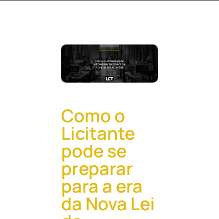
Pular
para
o
conteúdo
Como o
Licitante
pode se
preparar
para a era
da Nova Lei